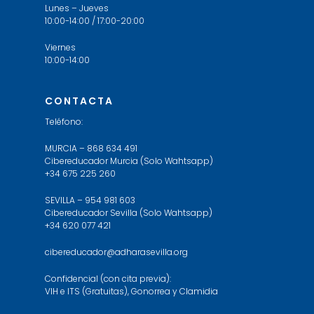
Lunes – Jueves
10:00-14:00 / 17:00-20:00
Viernes
10:00-14:00
CONTACTA
Teléfono:
MURCIA – 868 634 491
Cibereducador Murcia (Solo Wahtsapp)
+34 675 225 260
SEVILLA – 954 981 603
Cibereducador Sevilla (Solo Wahtsapp)
+34 620 077 421
cibereducador@adharasevilla.org
Confidencial (con cita previa):
VIH e ITS (Gratuitas), Gonorrea y Clamidia