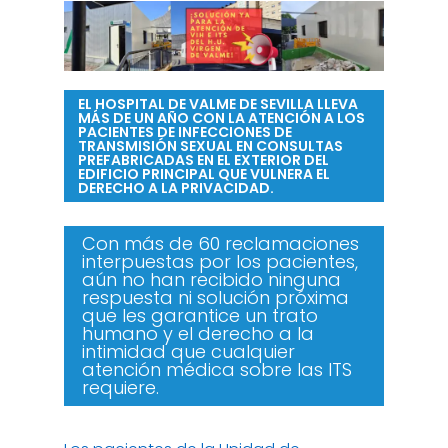
EL HOSPITAL DE VALME DE SEVILLA LLEVA
MÁS DE UN AÑO CON LA ATENCIÓN A LOS
PACIENTES DE INFECCIONES DE
TRANSMISIÓN SEXUAL EN CONSULTAS
PREFABRICADAS EN EL EXTERIOR DEL
EDIFICIO PRINCIPAL QUE VULNERA EL
DERECHO A LA PRIVACIDAD.
Con más de 60 reclamaciones
interpuestas por los pacientes,
aún no han recibido ninguna
respuesta ni solución próxima
que les garantice un trato
humano y el derecho a la
intimidad que cualquier
atención médica sobre las ITS
requiere.