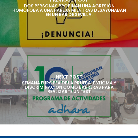
DOS PERSONAS PROPINAN UNA AGRESIÓN
HOMÓFOBA A UNA PAREJA MIENTRAS DESAYUNABAN
EN UN BAR DE SEVILLA.
NEXT POST
SEMANA EUROPEA DE LA PRUEBA. ESTIGMA Y
DISCRIMINACIÓN COMO BARRERAS PARA
REALIZARTE UN TEST