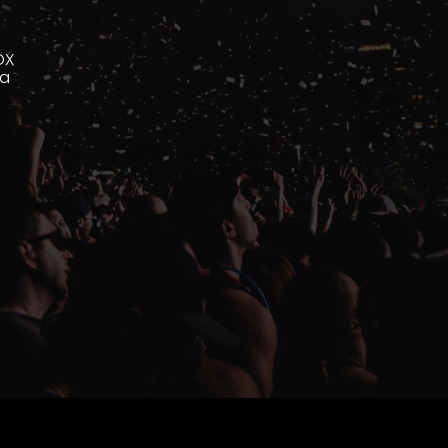
OX
la