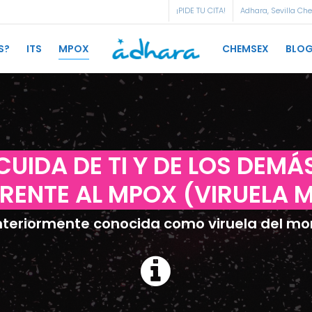
¡PIDE TU CITA!
Adhara, Sevilla Ch
S?
ITS
MPOX
CHEMSEX
BLO
CUIDA DE TI Y DE LOS DEMÁ
RENTE AL MPOX (VIRUELA 
nteriormente conocida como viruela del mo