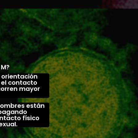
 M?
 orientación
 el contacto
corren mayor
 hombres están
opagando
tacto físico
exual.