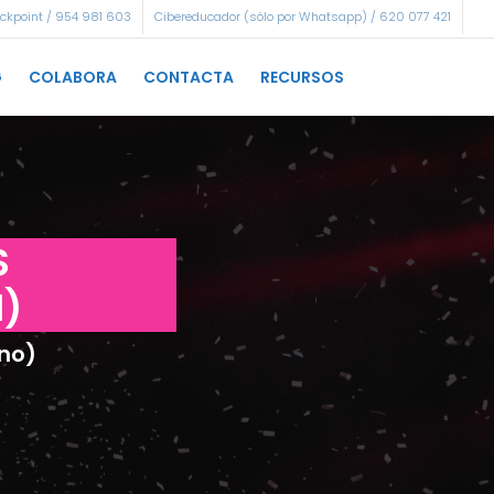
eckpoint / 954 981 603
Cibereducador (sólo por Whatsapp) / 620 077 421
G
COLABORA
CONTACTA
RECURSOS
S
M)
no)