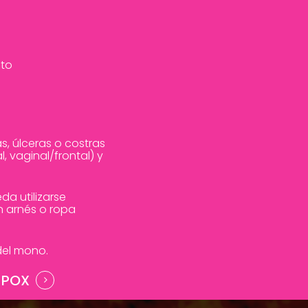
cto
, úlceras o costras
l, vaginal/frontal) y
da utilizarse
n arnés o ropa
 del mono.
MPOX