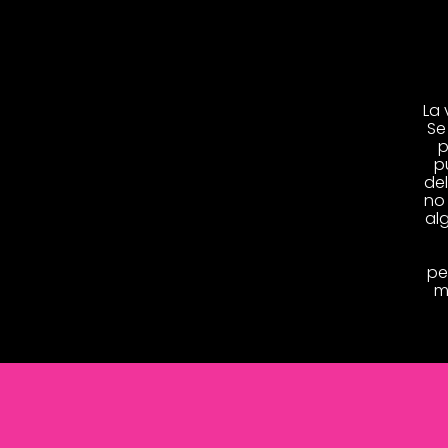
La 
Se
p
p
de
no
al
pe
m