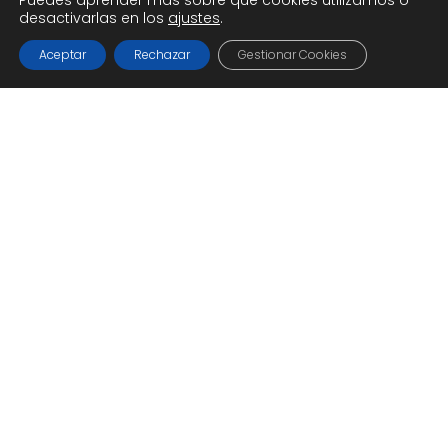
Puedes aprender más sobre qué cookies utilizamos o
desactivarlas en los
ajustes
.
Aceptar
Rechazar
Gestionar Cookies
Blog
Noticias
NUEVO REGLAMENTO DE EXTRANJERÍA:
OPORTUNIDADES Y APOYOS PARA LA
COMUNIDAD MIGRANTE
El próximo 20 de mayo de 2025
entrará en vigor el nuevo
Reglamento de Extranjería…