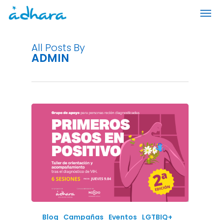
Skip
Men
to
main
content
All Posts By
ADMIN
Blog
Campañas
Eventos
LGTBIQ+