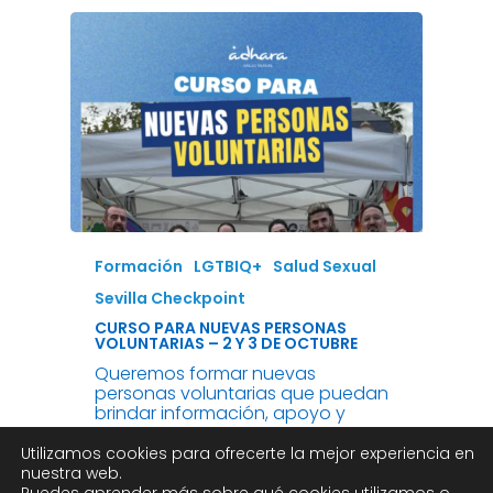
Formación
LGTBIQ+
Salud Sexual
Sevilla Checkpoint
CURSO PARA NUEVAS PERSONAS
VOLUNTARIAS – 2 Y 3 DE OCTUBRE
Queremos formar nuevas
personas voluntarias que puedan
brindar información, apoyo y
recursos sobre salud sexual,…
Utilizamos cookies para ofrecerte la mejor experiencia en
nuestra web.
septiembre 22, 2025