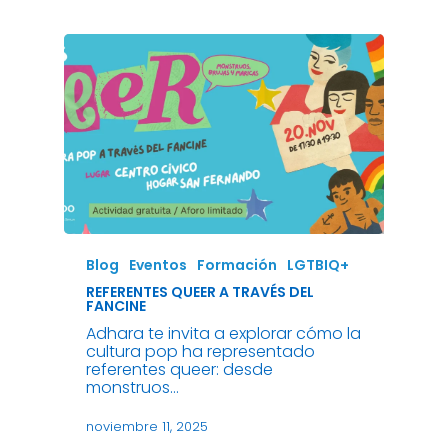
Blog
Eventos
Formación
LGTBIQ+
REFERENTES QUEER A TRAVÉS DEL
FANCINE
Adhara te invita a explorar cómo la
cultura pop ha representado
referentes queer: desde
monstruos…
noviembre 11, 2025