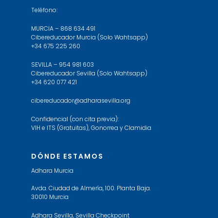
Teléfono:
MURCIA – 868 634 491
Cibereducador Murcia (Solo Wahtsapp)
+34 675 225 260
SEVILLA – 954 981 603
Cibereducador Sevilla (Solo Wahtsapp)
+34 620 077 421
cibereducador@adharasevilla.org
Confidencial (con cita previa):
VIH e ITS (Gratuitas), Gonorrea y Clamidia
DÓNDE ESTAMOS
Adhara Murcia
Avda. Ciudad de Almería, 100. Planta Baja.
30010 Murcia
Adhara Sevilla, Sevilla Checkpoint