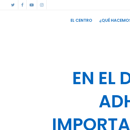
Skip
twitter
facebook
youtube
instagram
to
main
content
EL CENTRO
¿QUÉ HACEMO
EN EL 
AD
IMPORTA