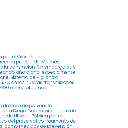
por el Virus de la
cen la prueba del VIH más
 la transmisión. Sin embargo es el
entando año a año, especialmente
r el Sistema de Vigilancia
 63,7% de las nuevas transmisiones
(HSH) el más afectado
 la hora de prevenir la
declara Diego García, presidente de
a de Utilidad Pública por el
l uso del preservativo –aumento de
, así como medidas de prevención