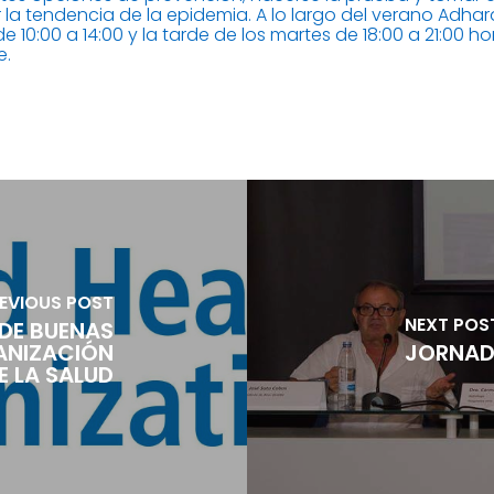
ir la tendencia de la epidemia. A lo largo del verano Adh
de 10:00 a 14:00 y la tarde de los martes de 18:00 a 21:00 
e.
EVIOUS POST
NEXT POS
DE BUENAS
ANIZACIÓN
JORNADA
E LA SALUD