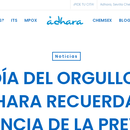
¡PIDE TU CITA!
Adhara, Sevilla Ch
S?
ITS
MPOX
CHEMSEX
BLO
Noticias
DÍA DEL ORGULL
HARA RECUERDA
NCIA DE LA PR