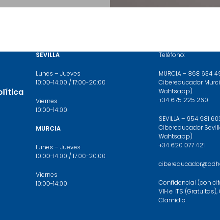
HORARIO DE ATENCIÓN
CONTACTA
SEVILLA
Teléfono:
Lunes – Jueves
MURCIA – 868 634 4
10:00-14:00 / 17:00-20:00
Cibereducador Murci
olítica
Wahtsapp)
+34 675 225 260
Viernes
10:00-14:00
SEVILLA – 954 981 60
Cibereducador Sevill
MURCIA
Wahtsapp)
+34 620 077 421
Lunes – Jueves
10:00-14:00 / 17:00-20:00
cibereducador@adhar
Viernes
Confidencial (con cit
10:00-14:00
VIH e ITS (Gratuitas)
Clamidia