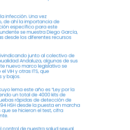
a infección. Una vez
o, de ahí la importancia de
ción específico para este
ontundente se muestra Diego García,
s desde los diferentes recursos
ivindicando junto al colectivo de
xualidad Andaluza, algunas de sus
te nuevo marco legislativo se
el VIH y otras ITS, que
 y bajos.
cuyo lema este año es “Ley por la
endo un total de 4000 kits de
pruebas rápidas de detección de
 1794 HSH desde la puesta en marcha
ue se hicieron el test, cifra
nte.
l control de nuestra salud sexual