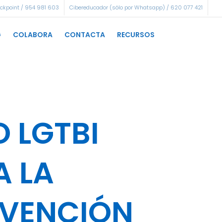
eckpoint / 954 981 603
Cibereducador (sólo por Whatsapp) / 620 077 421
G
COLABORA
CONTACTA
RECURSOS
O LGTBI
 LA
EVENCIÓN