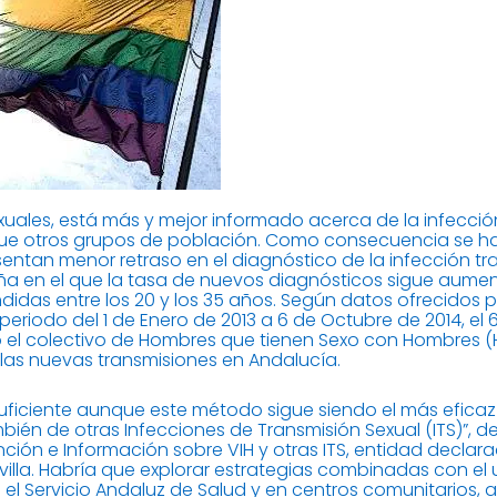
xuales, está más y mejor informado acerca de la infección 
ue otros grupos de población. Como consecuencia se ha
ntan menor retraso en el diagnóstico de la infección tras
ña en el que la tasa de nuevos diagnósticos sigue aum
das entre los 20 y los 35 años. Según datos ofrecidos po
eriodo del 1 de Enero de 2013 a 6 de Octubre de 2014, el
do el colectivo de Hombres que tienen Sexo con Hombres 
e las nuevas transmisiones en Andalucía.
ficiente aunque este método sigue siendo el más eficaz a
mbién de otras Infecciones de Transmisión Sexual (ITS)”, 
ión e Información sobre VIH y otras ITS, entidad declarad
Sevilla. Habría que explorar estrategias combinadas con e
n el Servicio Andaluz de Salud y en centros comunitarios