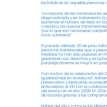
biomédicas en aquellas personas m
“La mayoría de las transmisiones 
diagnosticada y en tratamiento la p
aumentar el número de tests en la 
colectivo, las nuevas transmisiones
“por lo que son necesarias campaña
socio sanitarios”.
El pasado sábado 20 de junio Adhar
personas transexuales que a pesar
medidas no han sido puestas en ma
garanticen sus derechos y se luche c
paradójicamente es mayor en paíse
Con motivo de la celebración del O
igualdad real en Andalucía”, Adhar
preservativo y lubricante acompaña
anticuerpos al VIH con la colabora
del servicio en el año 2009. En 2014
alcanzada gracias a las campañas
Hablar del VIH y conocer las difer