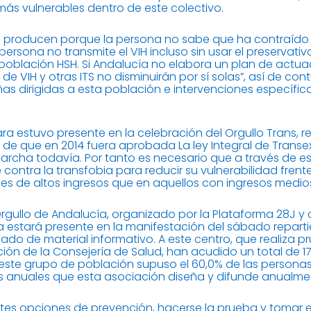
ás vulnerables dentro de este colectivo.
se producen porque la persona no sabe que ha contraído l
ersona no transmite el VIH incluso sin usar el preservativ
población HSH. Si Andalucía no elabora un plan de actua
 de VIH y otras ITS no disminuirán por sí solas”, así de c
s dirigidas a esta población e intervenciones específica
a estuvo presente en la celebración del Orgullo Trans, re
 de que en 2014 fuera aprobada La ley Integral de Transe
rcha todavía. Por tanto es necesario que a través de es
ontra la transfobia para reducir su vulnerabilidad frente 
s de altos ingresos que en aquellos con ingresos medios
rgullo de Andalucía, organizado por la Plataforma 28J y 
a estará presente en la manifestación del sábado reparti
do de material informativo. A este centro, que realiza 
ción de la Consejería de Salud, han acudido un total de
 este grupo de población supuso el 60,0% de las personas q
 anuales que esta asociación diseña y difunde anualme
entes opciones de prevención, hacerse la prueba y tomar e