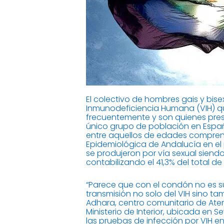
El colectivo de hombres gais y bise
Inmunodeficiencia Humana (VIH) q
frecuentemente y son quienes prese
único grupo de población en Espa
entre aquellos de edades comprendi
Epidemiológica de Andalucía en el p
se produjeron por vía sexual sien
contabilizando el 41,3% del total d
“Parece que con el condón no es su
transmisión no solo del VIH sino ta
Adhara, centro comunitario de Atenc
Ministerio de Interior, ubicada en 
las pruebas de infección por VIH e