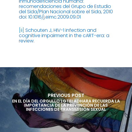
inmunodeficiencia humana:
recomendaciones del Grupo de Estudio
del Sida/Plan Nacional sobre el Sida, 2010
doi: 10.1016/j.eimc.2009.09.01
[ii]
Schouten J, HIV-1 infection and
cognitive impairment in the cART-era: a
review.
PREVIOUS POST
EN EL DÍA DEL ORGULLO LGTBI ADHARA RECUERDA LA
IMPORTANCIA DE LA PREVENCIÓN DE LAS
INFECCIONES DE TRANSMISIÓN SEXUAL