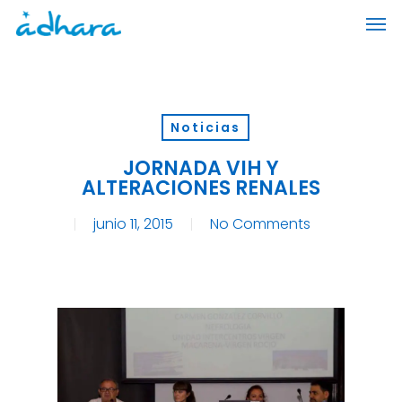
Skip
Men
to
main
content
Noticias
JORNADA VIH Y
ALTERACIONES RENALES
junio 11, 2015
No Comments