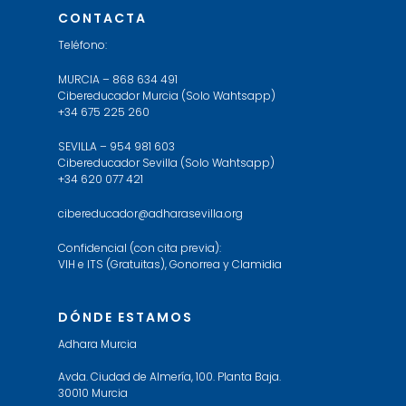
CONTACTA
Teléfono:
MURCIA – 868 634 491
Cibereducador Murcia (Solo Wahtsapp)
+34 675 225 260
SEVILLA – 954 981 603
Cibereducador Sevilla (Solo Wahtsapp)
+34 620 077 421
cibereducador@adharasevilla.org
Confidencial (con cita previa):
VIH e ITS (Gratuitas), Gonorrea y Clamidia
DÓNDE ESTAMOS
Adhara Murcia
Avda. Ciudad de Almería, 100. Planta Baja.
30010 Murcia