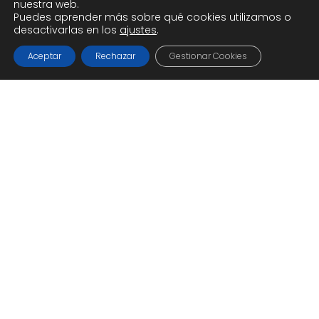
nuestra web.
Puedes aprender más sobre qué cookies utilizamos o
desactivarlas en los
ajustes
.
Aceptar
Rechazar
Gestionar Cookies
Blog
Campañas
LGTBIQ+
Salud Sexual
Sevilla Checkpoint
DÍA MUNDIAL CONTRA LA HEPATITIS: ES
MEJOR SABER QUE SUPONER. HAZTE LA
PRUEBA HOY.
28 de julio — Una fecha para
actuar Cada 28 de julio se