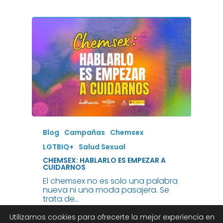
Blog
Campañas
Chemsex
LGTBIQ+
Salud Sexual
CHEMSEX: HABLARLO ES EMPEZAR A
CUIDARNOS
El chemsex no es solo una palabra
nueva ni una moda pasajera. Se
trata de…
Utilizamos cookies para ofrecerte la mejor experiencia en
agosto 11, 2025