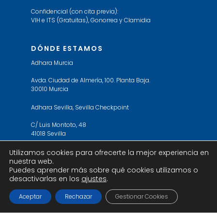
Confidencial (con cita previa):
VIH e ITS (Gratuitas), Gonorrea y Clamidia
DÓNDE ESTAMOS
Adhara Murcia
Avda. Ciudad de Almería, 100. Planta Baja.
30010 Murcia
Adhara Sevilla, Sevilla Checkpoint
C/ Luis Montoto, 48
41018 Sevilla
Utilizamos cookies para ofrecerte la mejor experiencia en
nuestra web.
Puedes aprender más sobre qué cookies utilizamos o
desactivarlas en los
ajustes
.
© 2019 Adhara Sevilla. All Rights Reserved. Web
design by
ericbe
Aceptar
Rechazar
Gestionar Cookies
twitter
facebook
youtube
instagram
tiktok