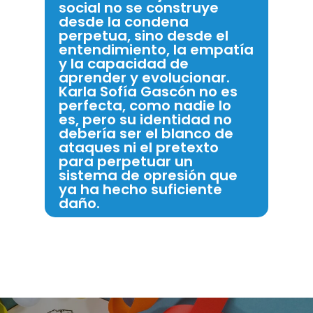
social no se construye
desde la condena
perpetua, sino desde el
entendimiento, la empatía
y la capacidad de
aprender y evolucionar.
Karla Sofía Gascón no es
perfecta, como nadie lo
es, pero su identidad no
debería ser el blanco de
ataques ni el pretexto
para perpetuar un
sistema de opresión que
ya ha hecho suficiente
daño.