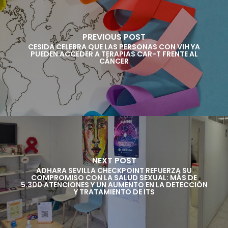
PREVIOUS POST
CESIDA CELEBRA QUE LAS PERSONAS CON VIH YA
PUEDEN ACCEDER A TERAPIAS CAR-T FRENTE AL
CÁNCER
NEXT POST
ADHARA SEVILLA CHECKPOINT REFUERZA SU
COMPROMISO CON LA SALUD SEXUAL: MÁS DE
5.300 ATENCIONES Y UN AUMENTO EN LA DETECCIÓN
Y TRATAMIENTO DE ITS