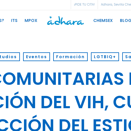
¡PIDE TU CITA!
Adhara, Sevilla Ch
S?
ITS
MPOX
CHEMSEX
BLO
tudios
Eventos
Formación
LGTBIQ+
Sa
COMUNITARIAS 
IÓN DEL VIH, 
CCIÓN DEL EST