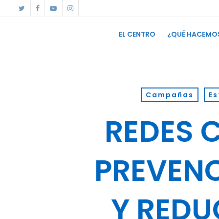
Skip
twitter
facebook
youtube
instagram
to
main
content
EL CENTRO
¿QUÉ HACEMO
Campañas
Es
REDES 
PREVENC
Y REDU