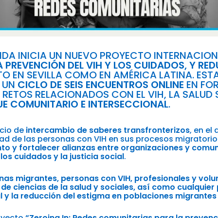
IDA INICIA UN NUEVO PROYECTO INTERNACIO
 PREVENCIÓN DEL VIH Y LOS CUIDADOS, Y RED
TO EN SEVILLA COMO EN AMÉRICA LATINA. ESTA
E UN
CICLO DE SEIS ENCUENTROS ONLINE
EN FO
 RETOS RELACIONADOS CON EL VIH, LA SALUD 
E COMUNITARIO E INTERSECCIONAL
.
acio de
intercambio de saberes transfronterizos
, en el
dad de las personas con VIH en sus procesos migratorios
to y fortalecer alianzas entre organizaciones y comuni
los cuidados y la justicia social
.
nas migrantes, personas con VIH, profesionales y volun
 de ciencias de la salud y sociales, así como cualquier
al y la reducción del estigma en poblaciones migrantes
royecto
“Zeroing In: Redes comunitarias para la prevenci