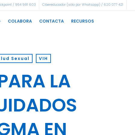
eckpoint / 954 981 603
Cibereducador (sólo por Whatsapp) / 620 077 421
G
COLABORA
CONTACTA
RECURSOS
lud Sexual
VIH
PARA LA
CUIDADOS
IGMA EN