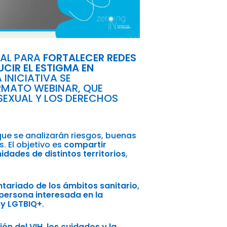
NAL PARA
FORTALECER REDES
UCIR EL ESTIGMA EN
 INICIATIVA SE
RMATO WEBINAR, QUE
SEXUAL Y LOS DERECHOS
 que se analizarán riesgos, buenas
. El objetivo es
compartir
dades de distintos territorios
,
tariado de los ámbitos sanitario,
 persona interesada en la
 y LGTBIQ+
.
ón del VIH, los cuidados y la