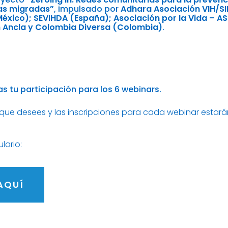
as migradas”
, impulsado por
Adhara Asociación VIH/S
éxico); SEVIHDA (España); Asociación por la Vida – A
n Ancla y Colombia Diversa (Colombia)
.
zas tu participación para los 6 webinars.
 que desees y las inscripciones para cada webinar estará
lario:
AQUÍ