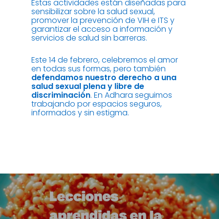
Estas actividades están diseñadas para
sensibilizar sobre la salud sexual,
promover la prevención de VIH e ITS y
garantizar el acceso a información y
servicios de salud sin barreras.
Este 14 de febrero, celebremos el amor
en todas sus formas, pero también
defendamos nuestro derecho a una
salud sexual plena y libre de
discriminación
. En Adhara seguimos
trabajando por espacios seguros,
informados y sin estigma.