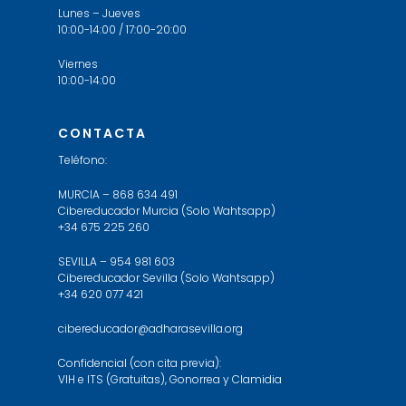
Lunes – Jueves
10:00-14:00 / 17:00-20:00
Viernes
10:00-14:00
CONTACTA
Teléfono:
MURCIA – 868 634 491
Cibereducador Murcia (Solo Wahtsapp)
+34 675 225 260
SEVILLA – 954 981 603
Cibereducador Sevilla (Solo Wahtsapp)
+34 620 077 421
cibereducador@adharasevilla.org
Confidencial (con cita previa):
VIH e ITS (Gratuitas), Gonorrea y Clamidia