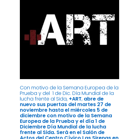
Con motivo de la Semana Europea de la
Prueba y del 1 de Dic. Día Mundial de la
lucha frente al Sida,
+ART
,
abre de
nuevo sus puertas del martes 27 de
noviembre hasta el miércoles 5 de
diciembre con motivo de la Semana
Europea de la Prueba y el día 1 de
Diciembre Día Mundial de la lucha
frente al Sida. Será en el Salón de
Actos del Centro Cívico Las Sirenas en