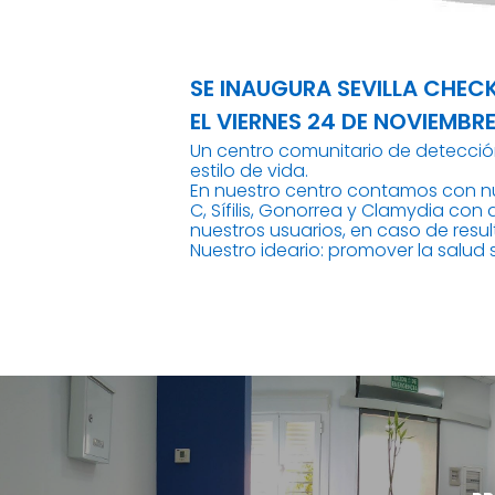
SE INAUGURA SEVILLA CHEC
EL VIERNES 24 DE NOVIEMBRE
Un centro comunitario de detección
estilo de vida.
En nuestro centro contamos con nu
C, Sífilis, Gonorrea y Clamydia con
nuestros usuarios, en caso de resul
Nuestro ideario: promover la salud 