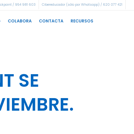
eckpoint / 954 981 603
Cibereducador (sólo por Whatsapp) / 620 077 421
G
COLABORA
CONTACTA
RECURSOS
T SE
VIEMBRE.