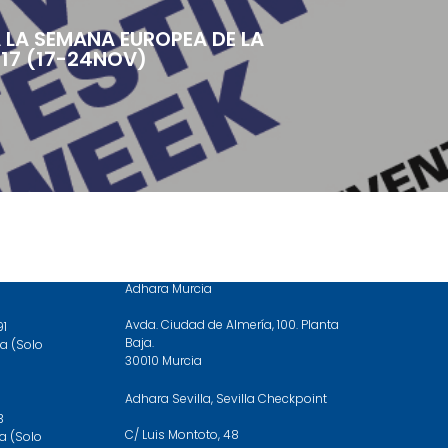
 LA SEMANA EUROPEA DE LA
17 (17-24NOV)
DÓNDE ESTAMOS
Adhara Murcia
Avda. Ciudad de Almería, 100. Planta
91
Baja.
a (Solo
30010 Murcia
Adhara Sevilla, Sevilla Checkpoint
3
C/ Luis Montoto, 48
a (Solo