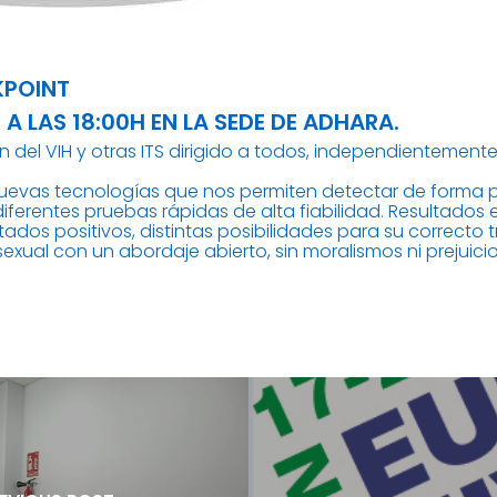
KPOINT
 A LAS 18:00H EN LA SEDE DE ADHARA.
 del VIH y otras ITS dirigido a todos, independientemente
evas tecnologías que nos permiten detectar de forma pr
 diferentes pruebas rápidas de alta fiabilidad. Resultado
tados positivos, distintas posibilidades para su correcto 
sexual con un abordaje abierto, sin moralismos ni prejuici