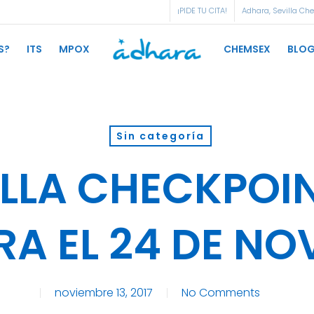
¡PIDE TU CITA!
Adhara, Sevilla Ch
S?
ITS
MPOX
CHEMSEX
BLO
Sin categoría
ILLA CHECKPOIN
A EL 24 DE NO
noviembre 13, 2017
No Comments