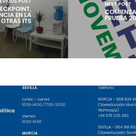
EVIOUS POST
NEXT POST
HECKPOINT,
COMIENZA
NCIA EN LA
PRUEBA 20
 OTRAS ITS
HORARIO DE ATENCIÓN
CONTACTA
SEVILLA
Teléfono:
Lunes – Jueves
MURCIA – 868 634 4
10:00-14:00 / 17:00-20:00
Cibereducador Murci
olítica
Wahtsapp)
+34 675 225 260
Viernes
10:00-14:00
SEVILLA – 954 981 60
Cibereducador Sevill
MURCIA