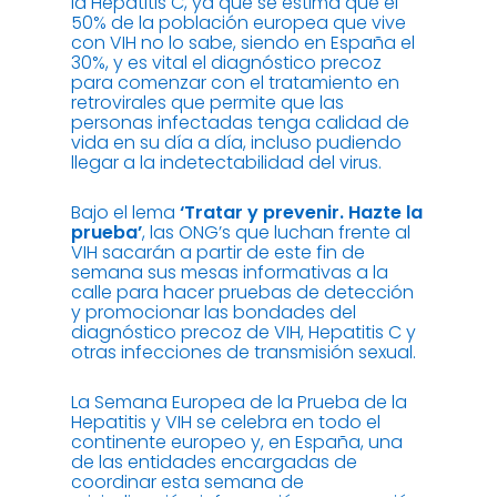
la Hepatitis C, ya que se estima que el
50% de la población europea que vive
con VIH no lo sabe, siendo en España el
30%, y es vital el diagnóstico precoz
para comenzar con el tratamiento en
retrovirales que permite que las
personas infectadas tenga calidad de
vida en su día a día, incluso pudiendo
llegar a la indetectabilidad del virus.
Bajo el lema
‘Tratar y prevenir. Hazte la
prueba’
, las ONG’s que luchan frente al
VIH sacarán a partir de este fin de
semana sus mesas informativas a la
calle para hacer pruebas de detección
y promocionar las bondades del
diagnóstico precoz de VIH, Hepatitis C y
otras infecciones de transmisión sexual.
La Semana Europea de la Prueba de la
Hepatitis y VIH se celebra en todo el
continente europeo y, en España, una
de las entidades encargadas de
coordinar esta semana de