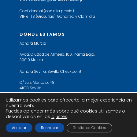
Confidencial (con cita previa):
VIH e ITS (Gratuitas), Gonorrea y Clamidia
DÓNDE ESTAMOS
Adhara Murcia
Avda. Ciudad de Almería, 100. Planta Baja.
30010 Murcia
Adhara Sevilla, Sevilla Checkpoint
C/ Luis Montoto, 48
41018 Sevilla
Utilizamos cookies para ofrecerte la mejor experiencia en
nuestra web.
Puedes aprender más sobre qué cookies utilizamos o
desactivarlas en los
ajustes
.
© 2019 Adhara Sevilla. All Rights Reserved. Web
design by
ericbe
Aceptar
Rechazar
Gestionar Cookies