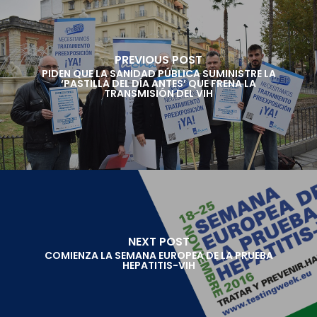
PREVIOUS POST
PIDEN QUE LA SANIDAD PÚBLICA SUMINISTRE LA
‘PASTILLA DEL DÍA ANTES’ QUE FRENA LA
TRANSMISIÓN DEL VIH
NEXT POST
COMIENZA LA SEMANA EUROPEA DE LA PRUEBA
HEPATITIS-VIH