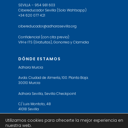
SEVILLA – 954 981 603
Cibereducador Sevilla (Solo Wahtsapp)
+34 620 077 421
cibereducador@adharasevilla.org
Confidencial (con cita previa):
VIH e ITS (Gratuitas), Gonorrea y Clamidia
DÓNDE ESTAMOS
Adhara Murcia
Avda. Ciudad de Almería, 100. Planta Baja.
30010 Murcia
Adhara Sevilla, Sevilla Checkpoint
C/ Luis Montoto, 48
41018 Sevilla
Utilizamos cookies para ofrecerte la mejor experiencia en
nuestra web.