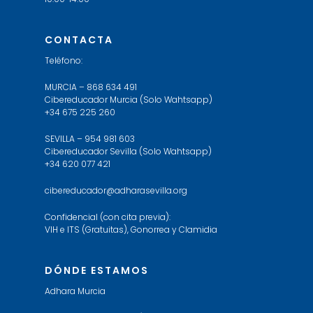
CONTACTA
Teléfono:
MURCIA – 868 634 491
Cibereducador Murcia (Solo Wahtsapp)
+34 675 225 260
SEVILLA – 954 981 603
Cibereducador Sevilla (Solo Wahtsapp)
+34 620 077 421
cibereducador@adharasevilla.org
Confidencial (con cita previa):
VIH e ITS (Gratuitas), Gonorrea y Clamidia
DÓNDE ESTAMOS
Adhara Murcia