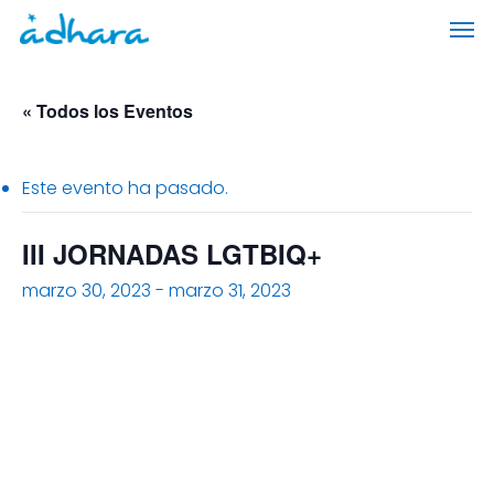
Skip
Men
to
main
content
« Todos los Eventos
Este evento ha pasado.
III JORNADAS LGTBIQ+
marzo 30, 2023
-
marzo 31, 2023