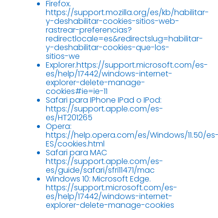
Firefox.
https://support.mozilla.org/es/kb/habilitar-
y-deshabilitar-cookies-sitios-web-
rastrear-preferencias?
redirectlocale=es&redirectslug=habilitar-
y-deshabilitar-cookies-que-los-
sitios-we
Explorer.https://support.microsoft.com/es-
es/help/17442/windows-internet-
explorer-delete-manage-
cookies#ie=ie-11
Safari para IPhone IPad o IPod:
https://support.apple.com/es-
es/HT201265
Opera:
https://help.opera.com/es/Windows/11.50/es
ES/cookies.html
Safari para MAC
https://support.apple.com/es-
es/guide/safari/sfri11471/mac
Windows 10: Microsoft Edge.
https://support.microsoft.com/es-
es/help/17442/windows-internet-
explorer-delete-manage-cookies