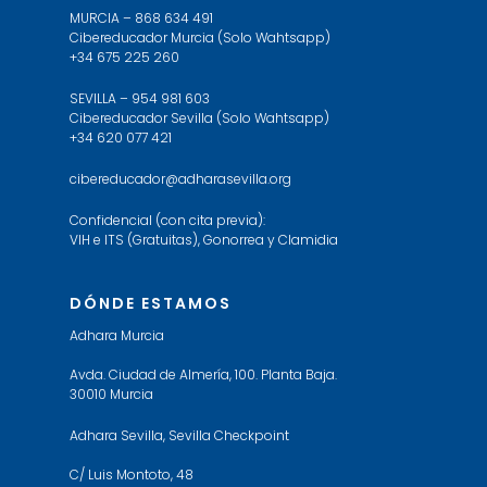
MURCIA – 868 634 491
Cibereducador Murcia (Solo Wahtsapp)
+34 675 225 260
SEVILLA – 954 981 603
Cibereducador Sevilla (Solo Wahtsapp)
+34 620 077 421
cibereducador@adharasevilla.org
Confidencial (con cita previa):
VIH e ITS (Gratuitas), Gonorrea y Clamidia
DÓNDE ESTAMOS
Adhara Murcia
Avda. Ciudad de Almería, 100. Planta Baja.
30010 Murcia
Adhara Sevilla, Sevilla Checkpoint
C/ Luis Montoto, 48