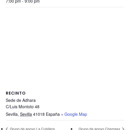
7:00 pm - 9:00 pm
RECINTO
Sede de Adhara
C/Luis Montoto 48
Sevilla
,
Sevilla
41018
España
+ Google Map
Grupo de apoyo La Cubitera
Grupo de apoyo Chemsex