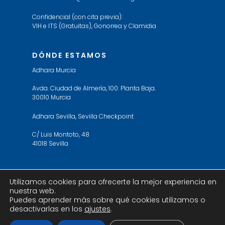
Confidencial (con cita previa):
VIH e ITS (Gratuitas), Gonorrea y Clamidia
DÓNDE ESTAMOS
Adhara Murcia
Avda. Ciudad de Almería, 100. Planta Baja.
30010 Murcia
Adhara Sevilla, Sevilla Checkpoint
C/ Luis Montoto, 48
41018 Sevilla
Utilizamos cookies para ofrecerte la mejor experiencia en
nuestra web.
© 2019 Adhara Sevilla. All Rights Reserved. Web
Puedes aprender más sobre qué cookies utilizamos o
design by
ericbe
desactivarlas en los
ajustes
.