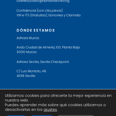
cibereducador@adharasevilla.org
Confidencial (con cita previa):
VIH e ITS (Gratuitas), Gonorrea y Clamidia
DÓNDE ESTAMOS
Adhara Murcia
Avda. Ciudad de Almería, 100. Planta Baja.
30010 Murcia
Adhara Sevilla, Sevilla Checkpoint
C/ Luis Montoto, 48
41018 Sevilla
Utilizamos cookies para ofrecerte la mejor experiencia en
nuestra web.
© 2019 Adhara Sevilla. All Rights Reserved. Web
Puedes aprender más sobre qué cookies utilizamos o
design by
ericbe
desactivarlas en los
ajustes
.