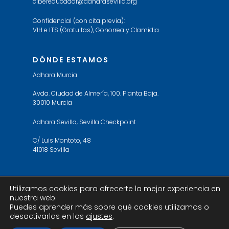
cibereducador@adharasevilla.org
Confidencial (con cita previa):
VIH e ITS (Gratuitas), Gonorrea y Clamidia
DÓNDE ESTAMOS
Adhara Murcia
Avda. Ciudad de Almería, 100. Planta Baja.
30010 Murcia
Adhara Sevilla, Sevilla Checkpoint
C/ Luis Montoto, 48
41018 Sevilla
Utilizamos cookies para ofrecerte la mejor experiencia en
nuestra web.
© 2019 Adhara Sevilla. All Rights Reserved. Web
Puedes aprender más sobre qué cookies utilizamos o
design by
ericbe
desactivarlas en los
ajustes
.