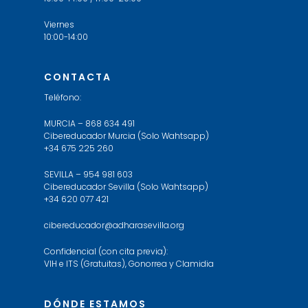
Viernes
10:00-14:00
CONTACTA
Teléfono:
MURCIA – 868 634 491
Cibereducador Murcia (Solo Wahtsapp)
+34 675 225 260
SEVILLA – 954 981 603
Cibereducador Sevilla (Solo Wahtsapp)
+34 620 077 421
cibereducador@adharasevilla.org
Confidencial (con cita previa):
VIH e ITS (Gratuitas), Gonorrea y Clamidia
DÓNDE ESTAMOS